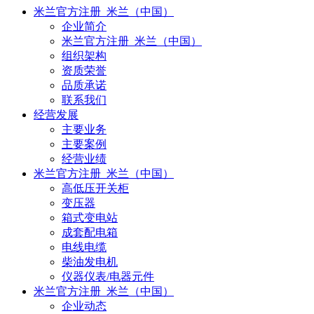
米兰官方注册_米兰（中国）
企业简介
米兰官方注册_米兰（中国）
组织架构
资质荣誉
品质承诺
联系我们
经营发展
主要业务
主要案例
经营业绩
米兰官方注册_米兰（中国）
高低压开关柜
变压器
箱式变电站
成套配电箱
电线电缆
柴油发电机
仪器仪表/电器元件
米兰官方注册_米兰（中国）
企业动态