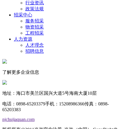
行业资讯
政策法规
招采中心
服务招采
物资招采
工程招采
人力资源
人才理念
招聘信息
了解更多企业信息
地址：海口市美兰区国兴大道5号海南大厦10层
电话：0898-65203379
手机：15208986366
传真：0898-
65203383
njchujiaquan.com