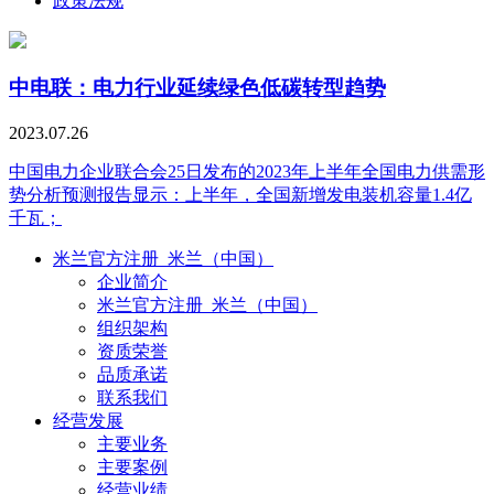
政策法规
中电联：电力行业延续绿色低碳转型趋势
2023.07.26
中国电力企业联合会25日发布的2023年上半年全国电力供需形
势分析预测报告显示：上半年，全国新增发电装机容量1.4亿
千瓦；
米兰官方注册_米兰（中国）
企业简介
米兰官方注册_米兰（中国）
组织架构
资质荣誉
品质承诺
联系我们
经营发展
主要业务
主要案例
经营业绩