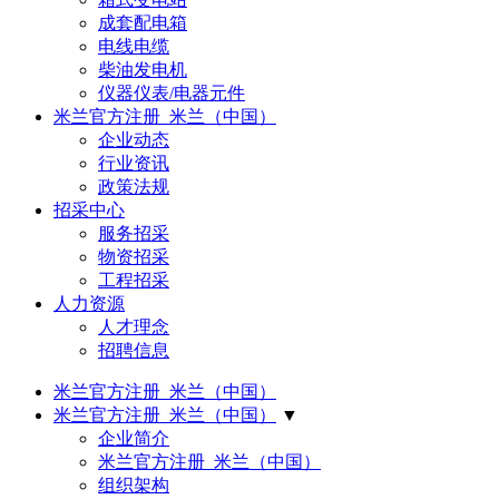
成套配电箱
电线电缆
柴油发电机
仪器仪表/电器元件
米兰官方注册_米兰（中国）
企业动态
行业资讯
政策法规
招采中心
服务招采
物资招采
工程招采
人力资源
人才理念
招聘信息
米兰官方注册_米兰（中国）
米兰官方注册_米兰（中国）
▼
企业简介
米兰官方注册_米兰（中国）
组织架构